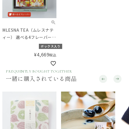
MLESNA TEA（ムレスナテ
ィー） 選べる4フレーバーセ
ット 【ギフトボックス入
ボックス入り
り】／Amingオリジナルセ
¥
4,669
税込
ット
FREQUENTLY BOUGHT TOGETHER
一緒に購入されている商品