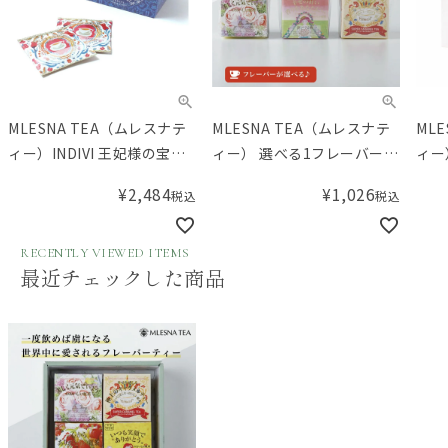
MLESNA TEA（ムレスナテ
MLESNA TEA（ムレスナテ
ML
ィー）INDIVI 王妃様の宝石
ィー） 選べる1フレーバー
ィー）
箱 ティーカップ
リボンラッピング／Aming
ツミ
¥
2,484
¥
1,026
税込
税込
オリジナルセット
RECENTLY VIEWED ITEMS
最近チェックした商品