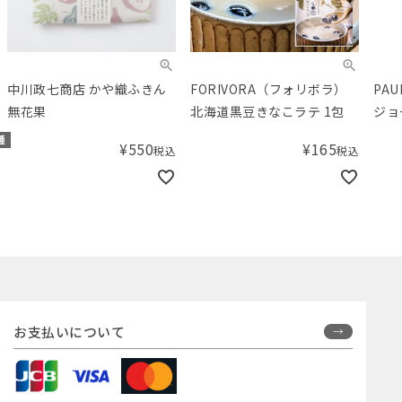
中川政七商店 かや織ふきん
FORIVORA（フォリボラ）
PA
無花果
北海道黒豆きなこラテ 1包
ジョ
AC
種
¥
550
¥
165
税込
税込
ワ）
お支払いについて