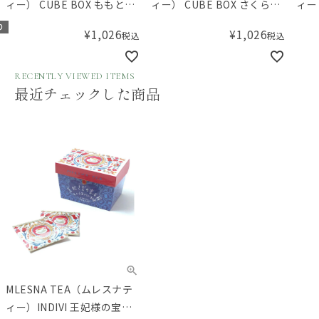
ィー） CUBE BOX ももとさ
ィー） CUBE BOX さくら色
ィー
くらんぼ
のパステル
Ru
り
¥
1,026
¥
1,026
税込
税込
RECENTLY VIEWED ITEMS
最近チェックした商品
MLESNA TEA（ムレスナテ
ィー）INDIVI 王妃様の宝石