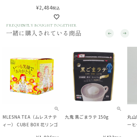
箱 ティーカップ
¥
2,484
税込
FREQUENTLY BOUGHT TOGETHER
一緒に購入されている商品
MLESNA TEA（ムレスナテ
九鬼 黒ごまラテ 150g
丸山
ィー） CUBE BOX 花リンゴ
ーヒ