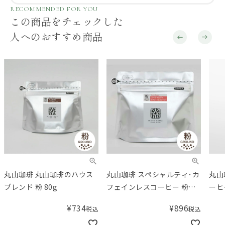
RECOMMENDED FOR YOU
この商品をチェックした
人へのおすすめ商品
丸山珈琲 丸山珈琲のハウス
丸山珈琲 スペシャルティ･カ
丸山
ブレンド 粉 80g
フェインレスコーヒー 粉
ーヒ
100g
¥
734
¥
896
税込
税込