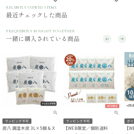
RECENTLY VIEWED ITEMS
最近チェックした商品
FREQUENTLY BOUGHT TOGETHER
一緒に購入されている商品
ラッピング不可
ラッピング不可
ポイ
炭八 調湿木炭 3L×5個＆ス
【WEB限定／個別送料
【W