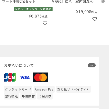
マート小袋2個セット
￥660】炭八 室内調湿木炭
袋」
8個セット スマート小袋3個
ーフ
レビューキャンペーン対象品
¥
19,008
税込
プレゼント
産準
¥
6,875
税込
児本
お支払いについて
クレジットカード
Amazon Pay
あと払い（ペイディ）
銀行振込
郵便振替
代金引換