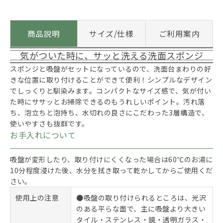
商品説明
サイズ/仕様
ご利用案内
気がついた時に、サッと洗える洗面スポンジ
スポンジと吸盤がセットになっているので、洗面台まわりの好
きな位置に取り付けることができて便利！シンプルなデザイン
でしっくりと馴染みます。コンパクトなサイズ感で、気が付い
た時にササッとお掃除できるのもうれしいポイント。汚れ落
ち、泡立ちと泡持ち、水切れの良さにこだわった3層構造で、
使いやすさも抜群です。
お手入れについて
吸盤が変形したり、取り付けにくくなった場合は60℃のお湯に
10分程度浸けた後、水分を拭き取って乾かしてからご使用くだ
さい。
使用上の注意
●吸盤の取り付けられるところは、光沢
のある平らな面で、主に吸盤より大きい
タイル・ステンレス・鏡・透明ガラス・