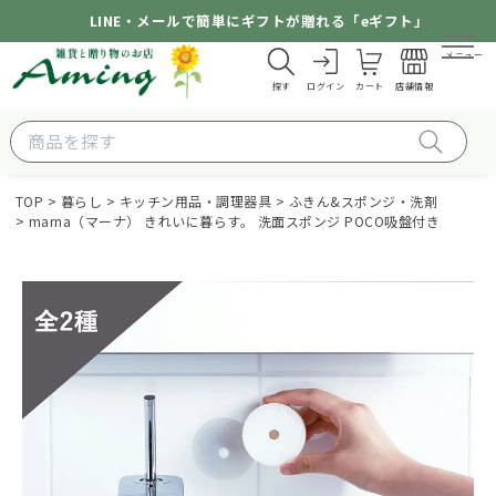
LINE・メールで簡単にギフトが贈れる「eギフト」
メニュー
探す
ログイン
カート
店舗情報
TOP
暮らし
キッチン用品・調理器具
ふきん&スポンジ・洗剤
marna（マーナ） きれいに暮らす。 洗面スポンジ POCO吸盤付き