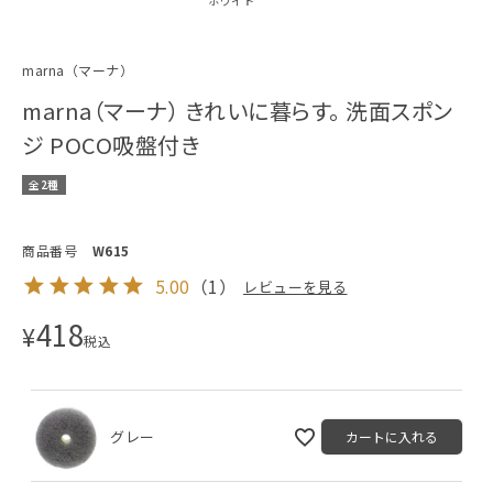
ホワイト
marna（マーナ）
marna（マーナ） きれいに暮らす。 洗面スポン
ジ POCO吸盤付き
全2種
商品番号
W615
5.00
（
1
）
レビューを見る
418
¥
税込
グレー
カートに入れる