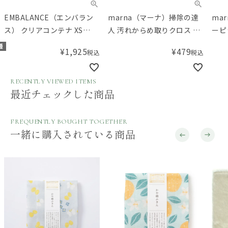
EMBALANCE（エンバラン
marna（マーナ）掃除の達
ma
ス） クリアコンテナ XS
人 汚れからめ取りクロス グ
ーピ
380mL
レー
種
¥
1,925
¥
479
税込
税込
RECENTLY VIEWED ITEMS
最近チェックした商品
FREQUENTLY BOUGHT TOGETHER
一緒に購入されている商品