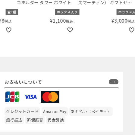
コホルダー タワー ホワイト
ズマーティン） ギフトセッ
ズマ
トA
サニ
種
ボックス入り
ボックス入り
ル 5
¥
1,100
¥
3,000
税込
税込
お支払いについて
クレジットカード
Amazon Pay
あと払い（ペイディ）
銀行振込
郵便振替
代金引換