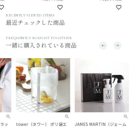
RECENTLY VIEWED ITEMS
最近チェックした商品
FREQUENTLY BOUGHT TOGETHER
一緒に購入されている商品
tower（タワー） ポリ袋エ
JAMES MARTIN（ジェーム
JAM