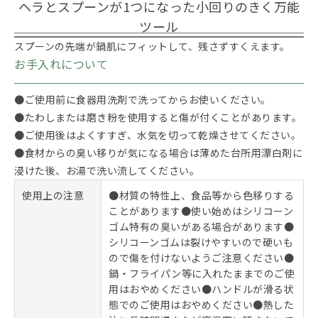
ヘラとスプーンが1つになった小回りのきく万能
ツール
スプーンの先端が鍋肌にフィットして、残さずすくえます。
お手入れについて
●ご使用前に食器用洗剤で洗ってからお使いください。
●たわしまたは磨き粉を使用すると傷が付くことがあります。
●ご使用後はよくすすぎ、水気を切って乾燥させてください。
●食材からの臭い移りが気になる場合は薄めた台所用漂白剤に
浸けた後、お湯で洗い流してください。
使用上の注意
●材質の特性上、食品等から色移りする
ことがあります●使い始めはシリコーン
ゴム特有の臭いがある場合があります●
シリコーンゴムは裂けやすいので硬いも
ので傷を付けないようご注意ください●
鍋・フライパン等に入れたままでのご使
用はおやめください●ハンドルが滑る状
態でのご使用はおやめください●熱した