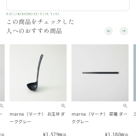
RECOMMENDED FOR YOU
この商品をチェックした
人へのおすすめ商品
marna（マーナ） お玉M ダ
marna（マーナ） 菜箸 ダー
三角
ークグレー
クグレー
¥
1,579
¥
1,180
税込
税込