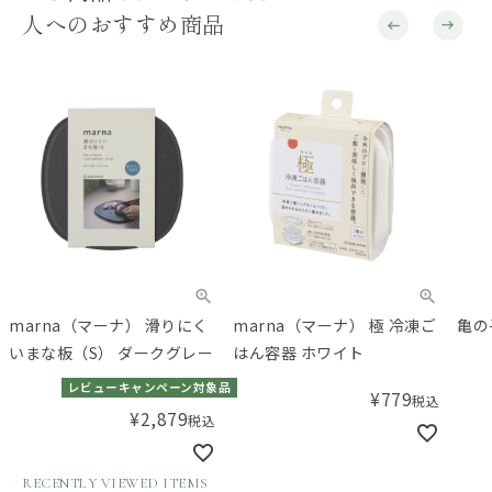
人へのおすすめ商品
marna（マーナ） 滑りにく
marna（マーナ） 極 冷凍ご
亀の
いまな板（S） ダークグレー
はん容器 ホワイト
レビューキャンペーン対象品
¥
779
税込
¥
2,879
税込
RECENTLY VIEWED ITEMS