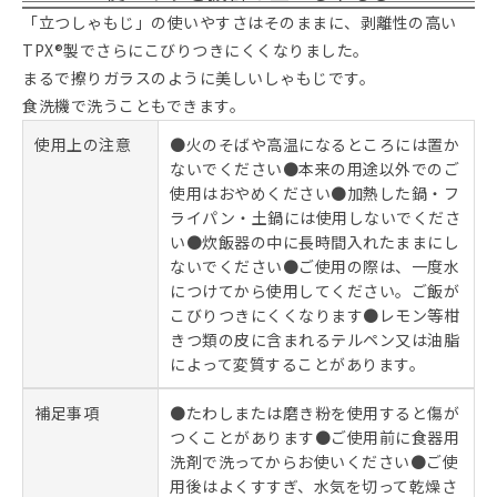
「立つしゃもじ」の使いやすさはそのままに、剥離性の高い
TPX®製でさらにこびりつきにくくなりました。
まるで擦りガラスのように美しいしゃもじです。
食洗機で洗うこともできます。
使用上の注意
●火のそばや高温になるところには置か
ないでください●本来の用途以外でのご
使用はおやめください●加熱した鍋・フ
ライパン・土鍋には使用しないでくださ
い●炊飯器の中に長時間入れたままにし
ないでください●ご使用の際は、一度水
につけてから使用してください。ご飯が
こびりつきにくくなります●レモン等柑
きつ類の皮に含まれるテルペン又は油脂
によって変質することがあります。
補足事項
●たわしまたは磨き粉を使用すると傷が
つくことがあります●ご使用前に食器用
洗剤で洗ってからお使いください●ご使
用後はよくすすぎ、水気を切って乾燥さ