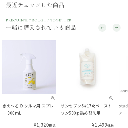
最近チェックした商品
FREQUENTLY BOUGHT TOGETHER
一緒に購入されている商品
きえ～る D クルマ用 スプレ
サンセブン&#174;ペースト
stu
ー 300mL
ワン500g 詰め替え用
アー
レー
¥
1,320
¥
1,499
税込
税込