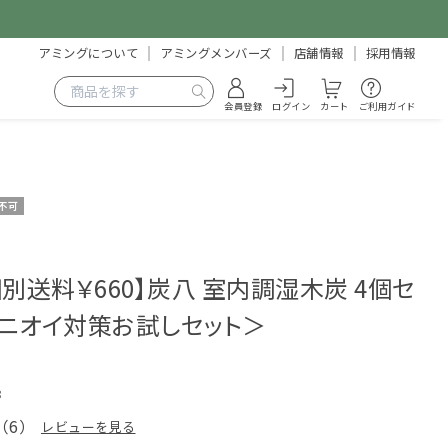
アミングについて
アミングメンバーズ
店舗情報
採用情報
会員登録
ログイン
カート
ご利用ガイド
不可
別送料￥660】炭八 室内調湿木炭 4個セ
ニオイ対策お試しセット＞
8
（
6
）
レビューを見る