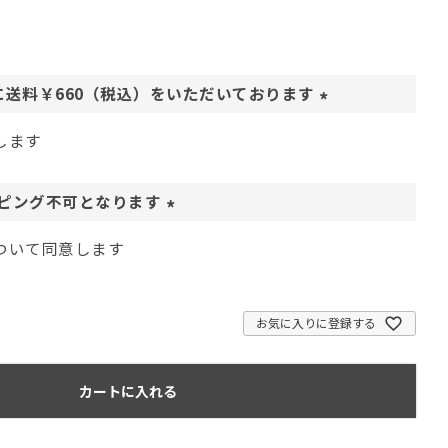
に送料￥660（税込）をいただいております
(
します
必
須
)
ピング不可となります
(
ついて同意します
必
須
)
お気に入りに登録する
カートに入れる