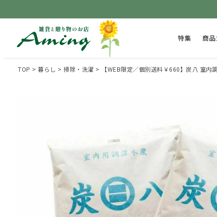
特集
商品
TOP
暮らし
掃除・洗濯
【WEB限定／個別送料￥660】炭八 室