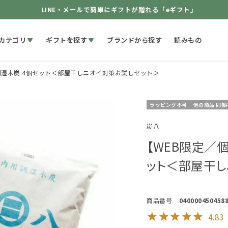
LINE・メールで簡単にギフトが贈れる「eギフト」
カテゴリ
ギフトを探す
ブランドから探す
読みもの
内調湿木炭 4個セット＜部屋干しニオイ対策お試しセット＞
ラッピング不可
他の商品 同梱
炭八
【WEB限定／個
ット＜部屋干し
商品番号
040000450458
4.83