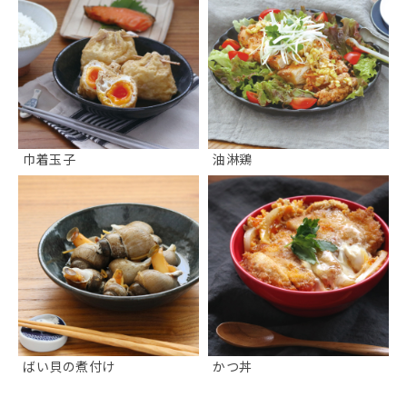
巾着玉子
油淋鶏
ばい貝の煮付け
かつ丼