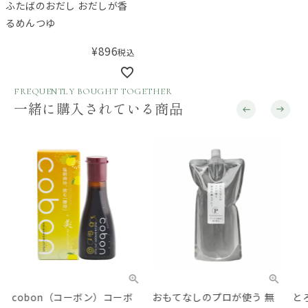
ふたばのおだし おだしが香
るめんつゆ
¥
896
税込
FREQUENTLY BOUGHT TOGETHER
一緒に購入されている商品
cobon（コーボン）コーボ
おもてなしのプロが使う 無
とろ