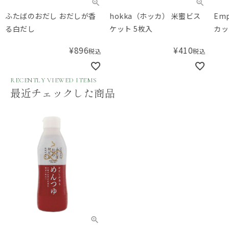
ふたばのおだし おだしが香
hokka（ホッカ） 米蜜ビス
Em
る白だし
ケット 5枚入
カッ
¥
896
¥
410
税込
税込
RECENTLY VIEWED ITEMS
最近チェックした商品