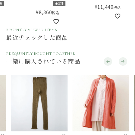
種
全3種
¥
11,440
税込
¥
8,360
税込
RECENTLY VIEWED ITEMS
最近チェックした商品
FREQUENTLY BOUGHT TOGETHER
一緒に購入されている商品