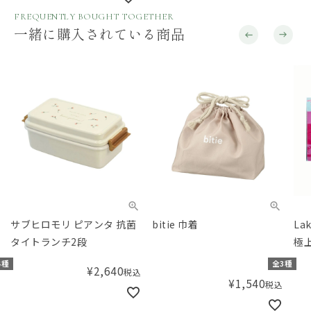
FREQUENTLY BOUGHT TOGETHER
一緒に購入されている商品
サブヒロモリ ピアンタ 抗菌
bitie 巾着
La
タイトランチ2段
極上
ルー
種
全3種
¥
2,640
税込
¥
1,540
税込