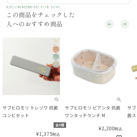
RECOMMENDED FOR YOU
この商品をチェックした
人へのおすすめ商品
サブヒロモリ トレゾワ 抗菌
サブヒロモリ ピアンタ 抗菌
サブ
コンビセット
ワンタッチランチ M
菌ス
全4種
¥
2,200
税込
¥
1,375
税込