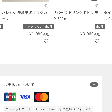
ハレとケ 美濃焼 赤土マグカ
リバーズ ドリンクボトル モ
タイ
ップ
ク 500mL
ル 0.
種
ボックス入り
全2種
全2種
¥
1,980
¥
3,960
税込
税込
お支払いについて
クレジットカード
Amazon Pay
あと払い（ペイディ）