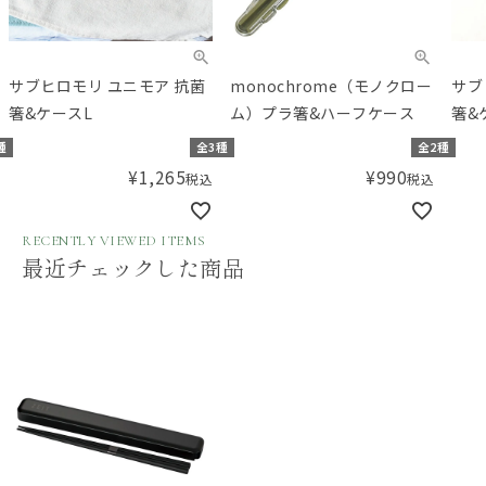
サブヒロモリ ユニモア 抗菌
monochrome（モノクロー
サブ
箸&ケースL
ム）プラ箸&ハーフケース
箸&
種
全3種
全2種
¥
1,265
¥
990
税込
税込
RECENTLY VIEWED ITEMS
最近チェックした商品