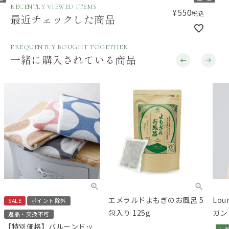
RECENTLY VIEWED ITEMS
¥
550
税込
最近チェックした商品
FREQUENTLY BOUGHT TOGETHER
一緒に購入されている商品
エメラルドよもぎのお風呂 5
Lo
SALE
ポイント除外
包入り 125g
ガン
返品・交換不可
【特別価格】バルーンドッ
レ