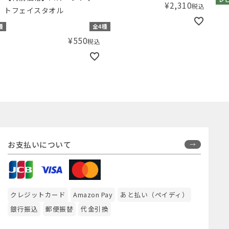
¥
2,310
税込
トフェイスタオル
種
全4種
¥
550
税込
お支払いについて
クレジットカード
Amazon Pay
あと払い（ペイディ）
銀行振込
郵便振替
代金引換