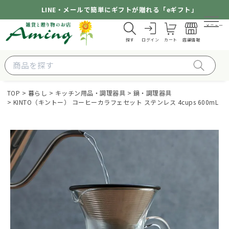
LINE・メールで簡単にギフトが贈れる「eギフト」
メニュー
探す
ログイン
カート
店舗情報
TOP
暮らし
キッチン用品・調理器具
鍋・調理器具
KINTO（キントー） コーヒーカラフェセット ステンレス 4cups 600mL