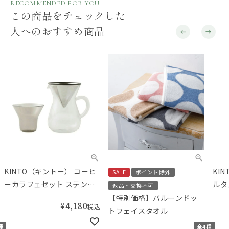
RECOMMENDED FOR YOU
この商品をチェックした
人へのおすすめ商品
KINTO（キントー） コーヒ
KI
SALE
ポイント除外
ーカラフェセット ステンレ
ルタ
返品・交換不可
ス 2cups 300mL
【特別価格】バルーンドッ
¥
4,180
税込
トフェイスタオル
種
全4種