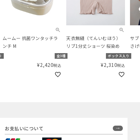
ムームー 抗菌ワンタッチラ
天衣無縫（てんいむほう）
サブ
ンチ M
リブ1分丈ショーツ 桜染め
さげ
り
全3種
ボックス入り
¥
2,420
¥
2,310
税込
税込
お支払いについて