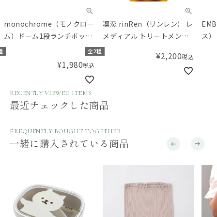
monochrome（モノクロー
凜恋 rinRen（リンレン） レ
EM
ム）ドーム1段ランチボック
メディアル トリートメント
ス）
ス 750ml
カモミール&モミ 400mL
920
種
全2種
¥
2,200
税込
¥
1,980
税込
RECENTLY VIEWED ITEMS
最近チェックした商品
FREQUENTLY BOUGHT TOGETHER
一緒に購入されている商品