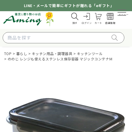
LINE・メールで簡単にギフトが贈れる「eギフト」
メニュー
探す
ログイン
カート
店舗情報
TOP
暮らし
キッチン用品・調理器具
キッチンツール
ののじ レンジも使えるステンレス保存容器 マジックコンテナＭ