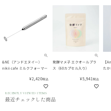
&NE（アンドエヌイー）
発酵マメ子 エクオールプラ
【A
nikii cafe ミルクフォーマー
ス（60カプセル入り）
たか
湯 
¥
2,420
¥
5,941
税込
税込
RECENTLY VIEWED ITEMS
最近チェックした商品