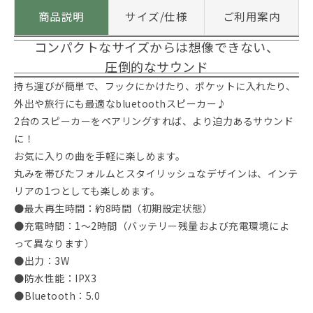
商品説明
サイズ/仕様
ご利用案内
コンパクトなサイズからは想像できない、
圧倒的なサウンド
持ち運びが簡単で、フックにかけたり、ポケットに入れたり、
外出や旅行にも最適なbluetoothスピーカー♪
2台のスピーカーをペアリングすれば、より迫力あるサウンド
に！
お気に入りの曲を手軽に楽しめます。
丸みを帯びたフォルムとスタイリッシュなデザインは、インテ
リアの1つとしても楽しめます。
●最大再生時間：約8時間（初期設定状態）
●充電時間：1～2時間（バッテリー残量および充電環境によ
って異なります）
●出力：3W
●防水性能：IPX3
●Bluetooth：5.0