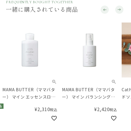
FREQUENTLY BOUGHT TOGETHER
一緒に購入されている商品
MAMA BUTTER（ママバタ
MAMA BUTTER（ママバタ
Cat
ー） マイン エッセンスロー
ー） マイン バランシングセ
ドソ
ション
ラム
リオ
品
¥
2,310
¥
2,420
税込
税込