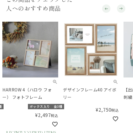
人へのおすすめ商品
HARROW 4（ハロウ フォ
デザインフレーム40 アイボ
【出
ー） フォトフレーム
リー
刺繍
気の
種
ボックス入り
全3種
¥
2,750
税込
トボ
¥
2,497
税込
オリ
RECENTLY VIEWED ITEMS