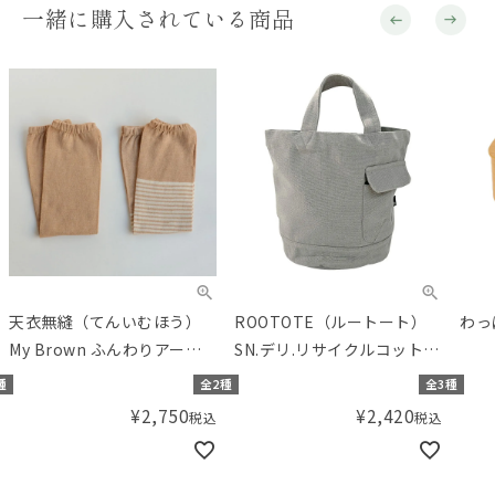
一緒に購入されている商品
天衣無縫（てんいむほう）
ROOTOTE（ルートート）
わっ
My Brown ふんわりアーム
SN.デリ.リサイクルコット
カバー
ン-B
種
全2種
全3種
¥
2,750
¥
2,420
税込
税込