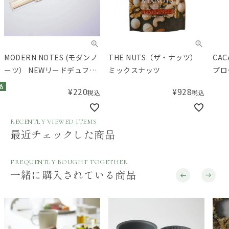
THE NUTS（ザ・ナッツ）
CACAO BITE カカオと植物
谷川
ミックスナッツ
プロテインのクランチ
う)
¥
928
¥
324
税込
税込
RECENTLY VIEWED ITEMS
最近チェックした商品
FREQUENTLY BOUGHT TOGETHER
一緒に購入されている商品