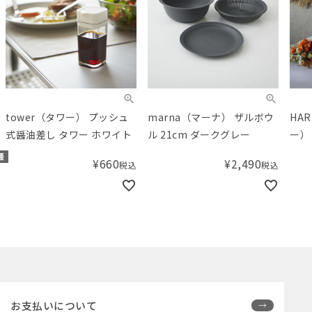
marna（マーナ） ザルボウ
HARROW 4（ハロウ フォ
SQ
ル 21cm ダークグレー
ー） フォトフレーム
ー）
ズベ
ボックス入り
全3種
¥
2,490
税込
¥
2,497
税込
お支払いについて