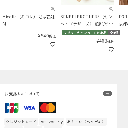
Micolle（ミコレ） さば缶味
SENBEI BROTHERS（セン
FO
付
ベイブラザーズ） 煎餅/せん
京都
べい各種
レビューキャンペーン対象品
全4種
¥
540
税込
¥
468
税込
お支払いについて
クレジットカード
Amazon Pay
あと払い（ペイディ）