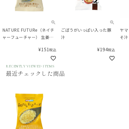
NATURE FUTURe（ネイチ
ごぼうがいっぱい入った豚
ヤマ
ャーフューチャー） 生姜ス
汁
そ汁
ープ
¥
151
¥
194
税込
税込
RECENTLY VIEWED ITEMS
最近チェックした商品