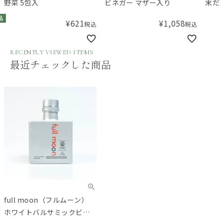
野菜 5包入
ビネガー マザー入り
末だ
つお
品
¥
621
¥
1,058
税込
税込
RECENTLY VIEWED ITEMS
最近チェックした商品
full moon（フルムーン）
ホワイトバルサミックビネ