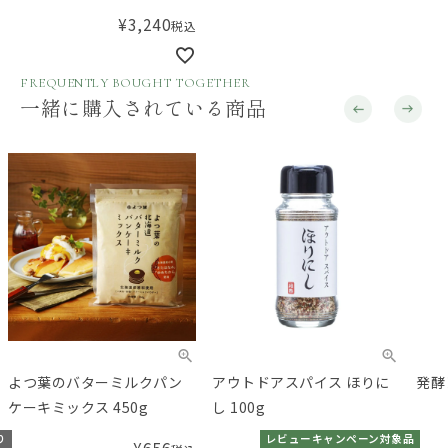
ガー グランリザーブ12年熟
¥
3,240
税込
成 バルサミコ酢
FREQUENTLY BOUGHT TOGETHER
一緒に購入されている商品
よつ葉のバターミルクパン
アウトドアスパイス ほりに
発酵
ケーキミックス 450g
し 100g
り
レビューキャンペーン対象品