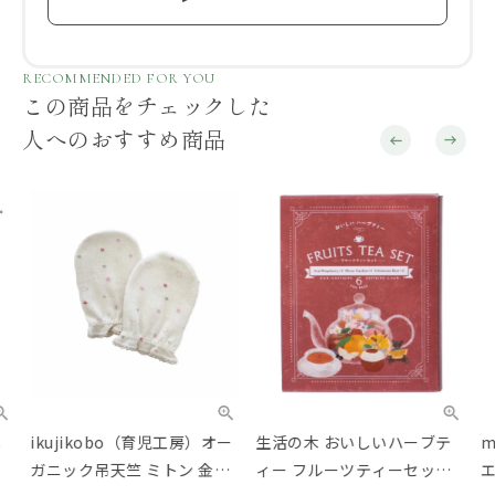
RECOMMENDED FOR YOU
この商品をチェックした
人へのおすすめ商品
ikujikobo（育児工房）オー
生活の木 おいしいハーブテ
mo
ガニック吊天竺 ミトン 金平
ィー フルーツティーセット
エコ