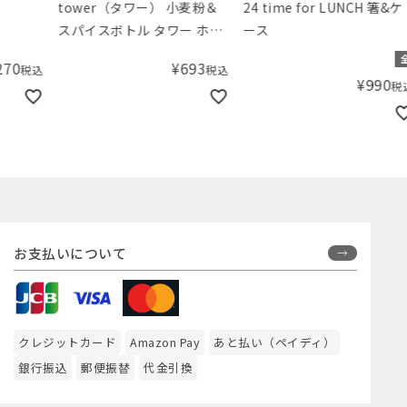
tower（タワー） 小麦粉＆
24 time for LUNCH 箸&ケ
MiW
スパイスボトル タワー ホワ
ース
カチ
イト
全2種
¥
693
税込
¥
990
税込
お支払いについて
クレジットカード
Amazon Pay
あと払い（ペイディ）
銀行振込
郵便振替
代金引換