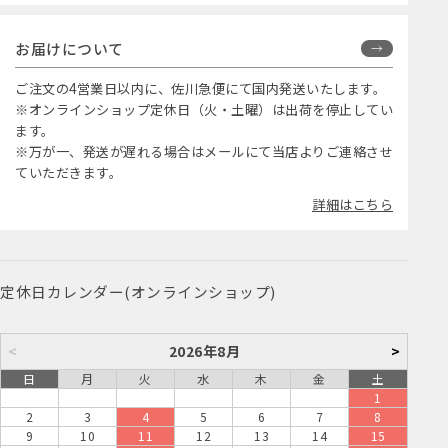
お届けについて
ご注文の4営業日以内に、佐川急便にて国内発送いたします。
※オンラインショップ定休日（火・土曜）は出荷を停止してい
ます。
※万が一、発送が遅れる場合はメールにて当店よりご連絡させ
ていただきます。
詳細はこちら
定休日カレンダー(オンラインショップ)
<
2026年8月
>
日
月
火
水
木
金
土
1
2
3
4
5
6
7
8
9
10
11
12
13
14
15