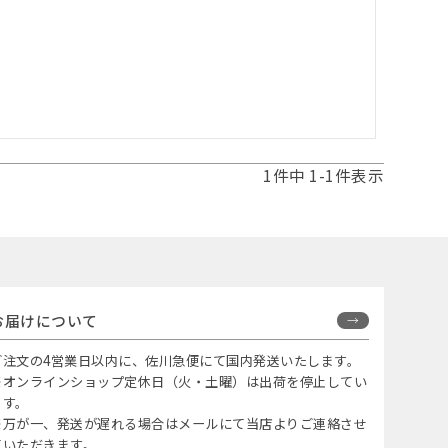
1
件中
1
-
1
件表示
お届けについて
ご注文の4営業日以内に、佐川急便にて国内発送いたします。
※オンラインショップ定休日（火・土曜）は出荷を停止してい
ます。
※万が一、発送が遅れる場合はメールにて当店よりご連絡させ
ていただきます。