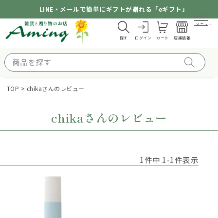
LINE・メールで簡単にギフトが贈れる「eギフト」
メニュー
探す
ログイン
カート
店舗情報
TOP
chikaさんのレビュー
chikaさんのレビュー
1
件中
1
-
1
件表示