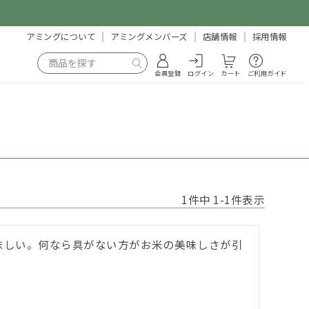
アミングについて
アミングメンバーズ
店舗情報
採用情報
会員登録
ログイン
カート
ご利用ガイド
1
件中
1
-
1
件表示
味しい。何なら具がない方がお米の美味しさが引