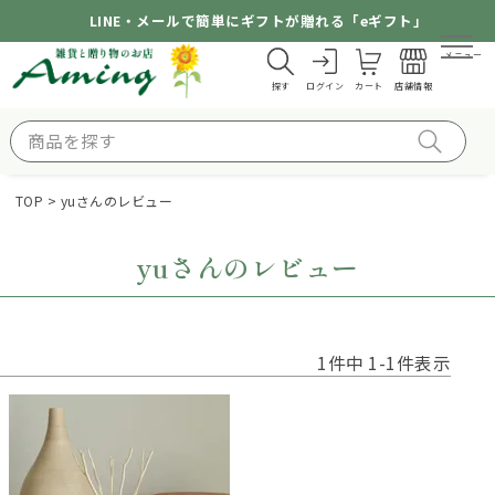
LINE・メールで簡単にギフトが贈れる「eギフト」
メニュー
探す
ログイン
カート
店舗情報
TOP
yuさんのレビュー
yuさんのレビュー
1
件中
1
-
1
件表示