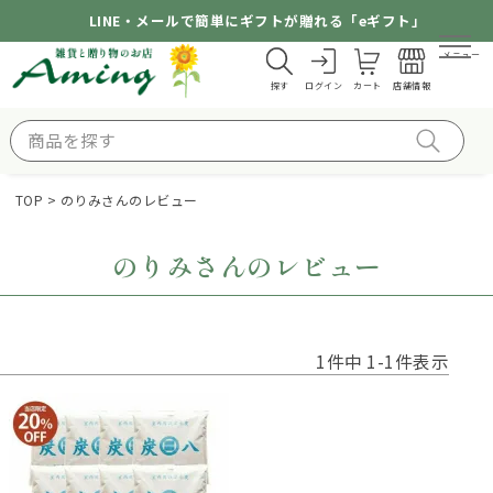
LINE・メールで簡単にギフトが贈れる「eギフト」
メニュー
探す
ログイン
カート
店舗情報
TOP
のりみさんのレビュー
のりみさんのレビュー
1
件中
1
-
1
件表示