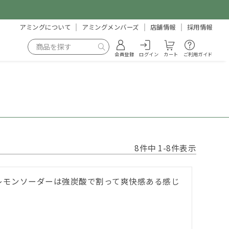
アミングについて
アミングメンバーズ
店舗情報
採用情報
会員登録
ログイン
カート
ご利用ガイド
8
件中
1
-
8
件表示
レモンソーダーは強炭酸で割って爽快感ある感じ