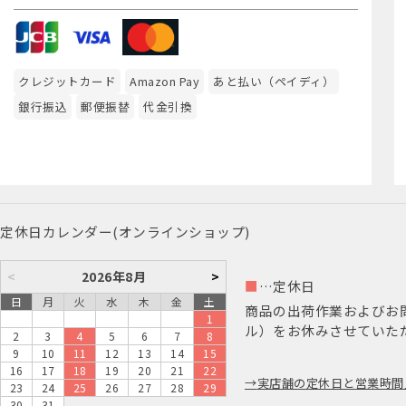
クレジットカード
Amazon Pay
あと払い（ペイディ）
銀行振込
郵便振替
代金引換
定休日カレンダー(オンラインショップ)
<
2026年8月
>
■
…定休日
日
月
火
水
木
金
土
商品の出荷作業およびお
1
ル）をお休みさせていた
2
3
4
5
6
7
8
9
10
11
12
13
14
15
16
17
18
19
20
21
22
実店舗の定休日と営業時間
23
24
25
26
27
28
29
30
31