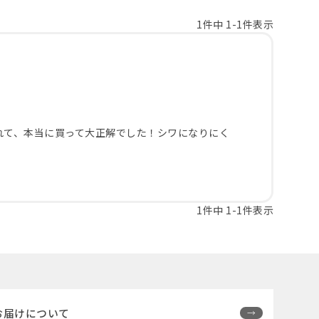
1
件中
1
-
1
件表示
れて、本当に買って大正解でした！シワになりにく
1
件中
1
-
1
件表示
お届けについて