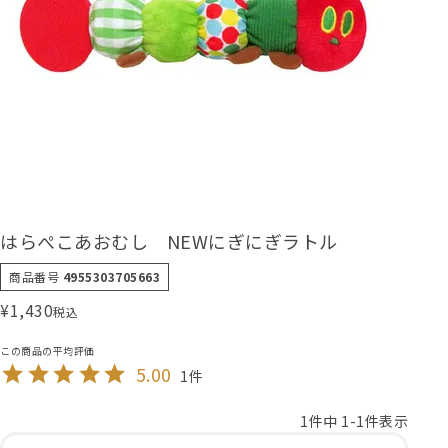
はらぺこあおむし NEWにぎにぎラトル
商品番号
4955303705663
¥
1,430
税込
5.00
1
1
件中
1
-
1
件表示