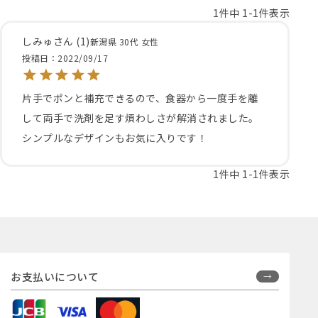
1
件中
1
-
1
件表示
しみゅ
1
新潟県
30代
女性
投稿日
2022/09/17
片手でポンと補充できるので、食器から一度手を離
して両手で洗剤を足す煩わしさが解消されました。

シンプルなデザインもお気に入りです！
1
件中
1
-
1
件表示
お支払いについて