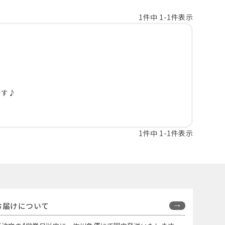
1
件中
1
-
1
件表示
です♪
1
件中
1
-
1
件表示
お届けについて