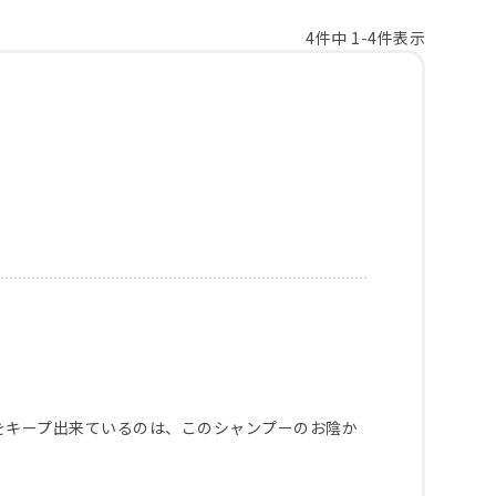
4
件中
1
-
4
件表示
をキープ出来ているのは、このシャンプーのお陰か