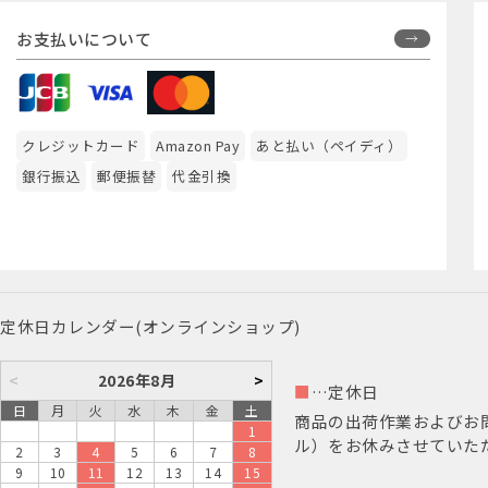
お支払いについて
クレジットカード
Amazon Pay
あと払い（ペイディ）
銀行振込
郵便振替
代金引換
定休日カレンダー(オンラインショップ)
<
2026年8月
>
■
…定休日
日
月
火
水
木
金
土
商品の出荷作業およびお
1
ル）をお休みさせていた
2
3
4
5
6
7
8
9
10
11
12
13
14
15