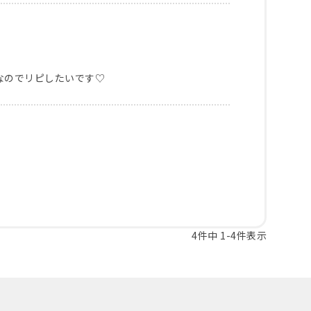
なのでリピしたいです♡
4
件中
1
-
4
件表示