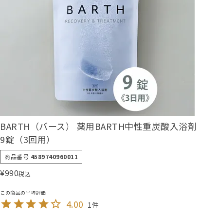
BARTH（バース） 薬用BARTH中性重炭酸入浴剤
9錠（3回用）
商品番号
4589740960011
¥
990
税込
4.00
1