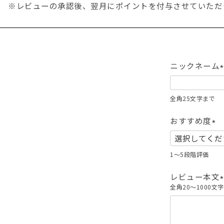
※レビューの承認後、翌月にポイントを付与させていただ
ニックネーム
(
全角25文字まで
)
おすすめ度
(
必
1～5段階評価
須
)
レビュー本文
全角20～1000文
(