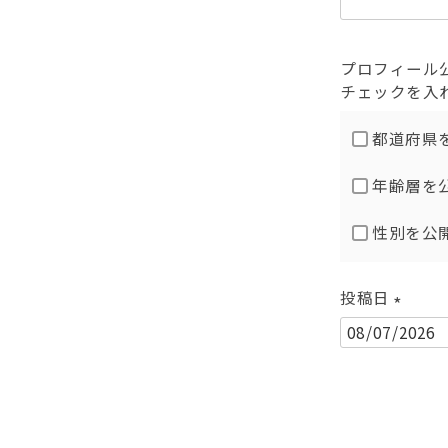
)
プロフィール
チェックを入
都道府県
年齢層を
性別を公
投稿日
(
必
須
)