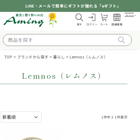
LINE・メールで簡単にギフトが贈れる「eギフト」
メニュー
探す
ログイン
カート
店舗情報
TOP
ブランドから探す
暮らし
Lemnos（レムノス）
Lemnos（レムノス）
1
件中
1
-
1
件表示