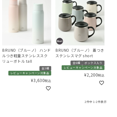
BRUNO（ブルーノ） ハンド
BRUNO（ブルーノ） 蓋つき
ルつき軽量ステンレススク
ステンレスマグ short
リューボトル tall
全6種
ボックス入り
レビューキャンペーン対象品
全3種
レビューキャンペーン対象品
¥
2,200
税込
¥
3,630
税込
2
件中
1
-
2
件表示