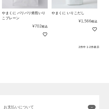
やまくに パリパリ焙煎いり
やまくに いりこだし
こプレーン
¥
1,566
税込
¥
702
税込
2
件中
1
-
2
件表示
お支払いについて