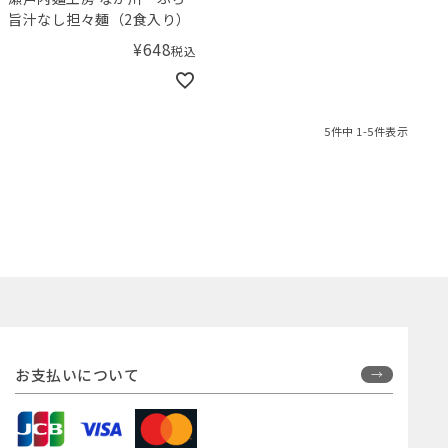
旨汁なし担々麺（2食入り）
¥
648
税込
5
件中
1
-
5
件表示
お支払いについて