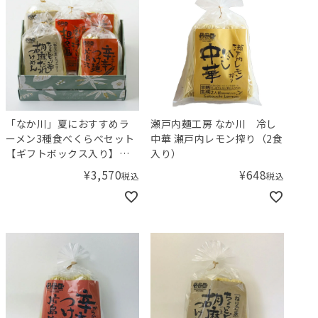
「なか川」夏におすすめラ
瀬戸内麺工房 なか川 冷し
ーメン3種食べくらべセット
中華 瀬戸内レモン搾り（2食
【ギフトボックス入り】／
入り）
Amingオリジナルセット
¥
3,570
¥
648
税込
税込