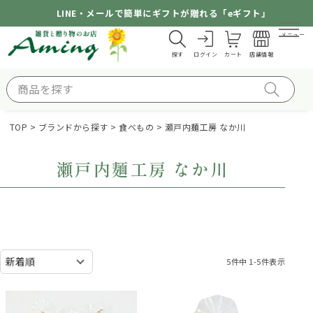
LINE・メールで簡単にギフトが贈れる「eギフト」
メニュー
探す
ログイン
カート
店舗情報
TOP
ブランドから探す
食べもの
瀬戸内麺工房 なか川
瀬戸内麺工房 なか川
5
件中
1
-
5
件表示