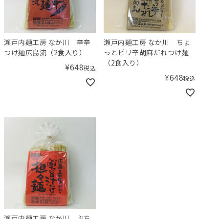
瀬戸内麺工房 なか川 辛辛
瀬戸内麺工房 なか川 ちょ
つけ麺広島流（2食入り）
っとピリ辛胡麻だれつけ麺
（2食入り）
¥
648
税込
¥
648
税込
瀬戸内麺工房 なか川 ぶち