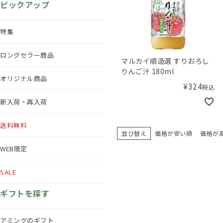
ピックアップ
特集
ロングセラー商品
マルカイ順造選 すりおろし
りんご汁 180ml
オリジナル商品
¥
324
税込
新入荷・再入荷
送料無料
並び替え
価格が安い順
価格が
WEB限定
SALE
ギフトを探す
アミングのギフト