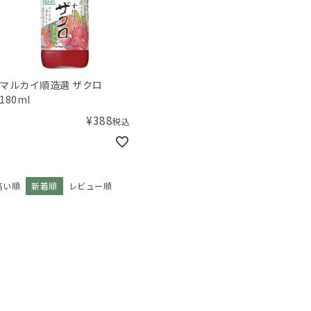
マルカイ順造選 ザクロ
180ml
¥
388
税込
高い順
新着順
レビュー順