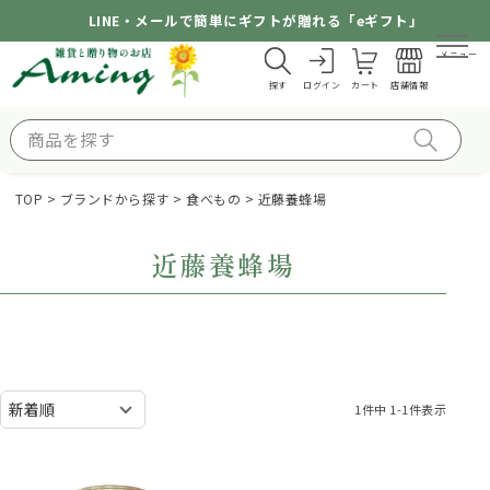
LINE・メールで簡単にギフトが贈れる「eギフト」
メニュー
探す
ログイン
カート
店舗情報
TOP
ブランドから探す
食べもの
近藤養蜂場
近藤養蜂場
1
件中
1
-
1
件表示