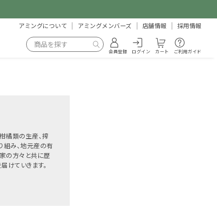
アミングについて
アミングメンバーズ
店舗情報
採用情報
会員登録
ログイン
カート
ご利用ガイド
柑橘類の生産、搾
り組み、地元産の有
農家の方々と共に歴
届けていきます。