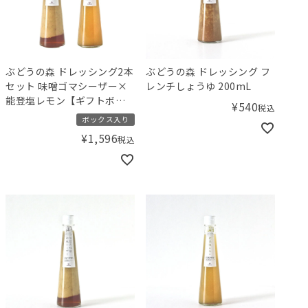
ぶどうの森 ドレッシング2本
ぶどうの森 ドレッシング フ
セット 味噌ゴマシーザー×
レンチしょうゆ 200mL
能登塩レモン【ギフトボッ
¥
540
税込
クス入り】／Amingオリジ
ボックス入り
ナルセット
¥
1,596
税込