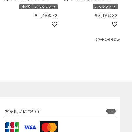
ット
ット
全2種
ボックス入り
ボックス入り
¥
1,488
¥
2,186
税込
税込
6
件中
1
-
6
件表示
お支払いについて