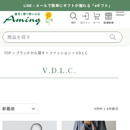
LINE・メールで簡単にギフトが贈れる「eギフト」
メニュー
探す
ログイン
カート
店舗情報
TOP
ブランドから探す
ファッション
V.D.L.C.
V.D.L.C.
4
件中
1
-
4
件表示