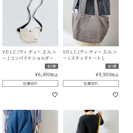
V.D.L.C.(ヴィ.ディー.エル.シ
V.D.L.C.(ヴィ.ディー.エル.シ
ー.) コンパクトショルダー
ー.) ステッチトート L
全4種
全5種
¥
6,490
¥
9,900
税込
税込
在庫切れ
在庫切れ