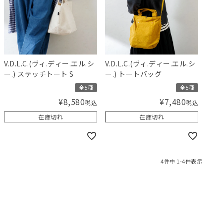
V.D.L.C.(ヴィ.ディー.エル.シ
V.D.L.C.(ヴィ.ディー.エル.シ
ー.) ステッチトート S
ー.) トートバッグ
全5種
全5種
¥
8,580
¥
7,480
税込
税込
在庫切れ
在庫切れ
4
件中
1
-
4
件表示