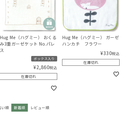
Hug Me（ハグミー） おくる
Hug Me（ハグミー） ガーゼ
み3重ガーゼケット No.パレ
ハンカチ フラワー
ス
¥
330
税込
ボックス入り
在庫切れ
¥
2,860
税込
在庫切れ
高い順
新着順
レビュー順