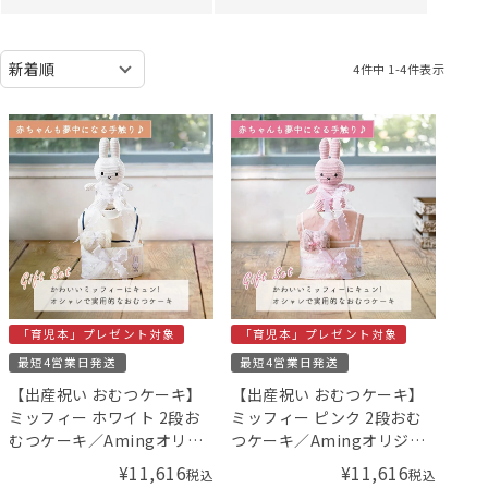
4
件中
1
-
4
件表示
「育児本」プレゼント対象
「育児本」プレゼント対象
最短4営業日発送
最短4営業日発送
【出産祝い おむつケーキ】
【出産祝い おむつケーキ】
ミッフィー ホワイト 2段お
ミッフィー ピンク 2段おむ
むつケーキ／Amingオリジ
つケーキ／Amingオリジナ
ナルセット
ルセット
¥
11,616
¥
11,616
税込
税込