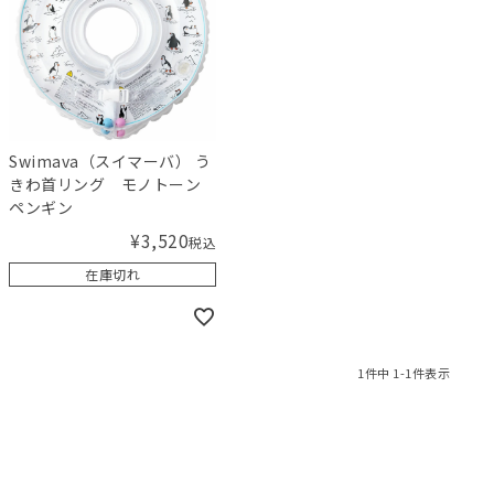
Swimava（スイマーバ） う
きわ首リング モノトーン
ペンギン
¥
3,520
税込
在庫切れ
1
件中
1
-
1
件表示