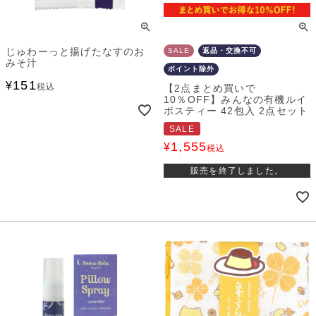
じゅわーっと揚げたなすのお
SALE
返品・交換不可
みそ汁
ポイント除外
151
¥
税込
【2点まとめ買いで
10％OFF】みんなの有機ルイ
ボスティー 42包入 2点セット
SALE
1,555
¥
税込
販売を終了しました。