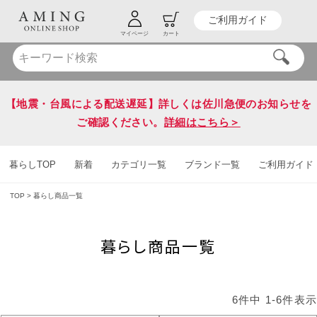
ご利用ガイド
HOT KEY WORD
#炭八
#送料無料
マイページ
カート
【地震・台風による配送遅延】詳しくは佐川急便のお知らせを
ご確認ください。
詳細はこちら＞
暮らしTOP
新着
カテゴリ一覧
ブランド一覧
ご利用ガイド
TOP
暮らし商品一覧
暮らし商品一覧
6
件中
1
-
6
件表示