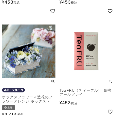
453
453
¥
¥
税込
税込
TeaFRU（ティーフル） 白桃
返品・交換不可
アールグレイ
ボックスフラワー＜造花のフ
ラワーアレンジ ボックス＞
453
¥
税込
全3種
4,400
¥
税込