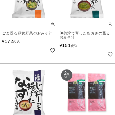
ごま香る緑黄野菜のおみそ汁
伊勢湾で育ったあおさの薫る
おみそ汁
172
¥
税込
151
¥
税込