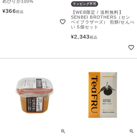
めぴりか100%
ラッピング不可
366
¥
税込
【WEB限定 / 送料無料】
SENBEI BROTHERS（セン
ベイブラザーズ） 煎餅/せんべ
い 5個セット
2,343
¥
税込