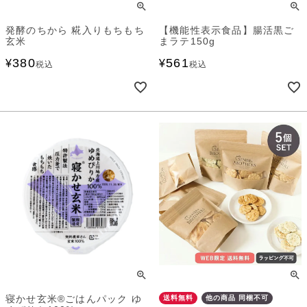
発酵のちから 糀入りもちもち
【機能性表示食品】腸活黒ご
玄米
まラテ150g
380
561
¥
¥
税込
税込
寝かせ玄米®ごはんパック ゆ
送料無料
他の商品 同梱不可