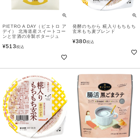
PIETRO A DAY（ピエトロ ア
発酵のちから 糀入りもちもち
デイ） 北海道産スイートコー
玄米もち麦ブレンド
ンと甘酒の冷製ポタージュ
380
¥
税込
513
¥
税込