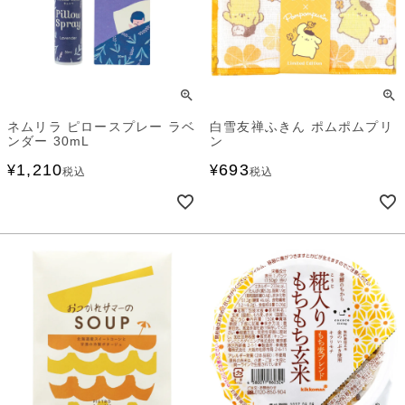
ネムリラ ピロースプレー ラベ
白雪友禅ふきん ポムポムプリ
ンダー 30mL
ン
1,210
693
¥
¥
税込
税込