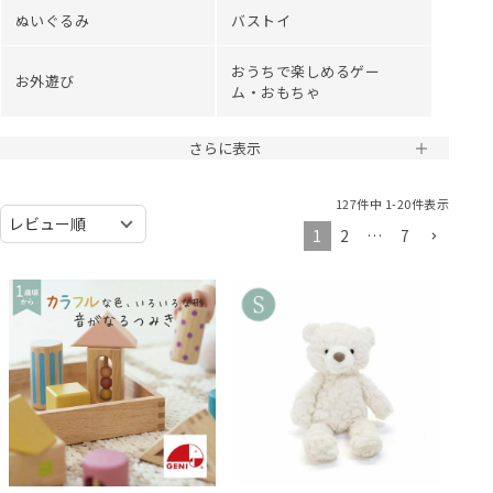
ぬいぐるみ
バストイ
おうちで楽しめるゲー
お外遊び
ム・おもちゃ
さらに表示
127
件中
1
-
20
件表示
1
2
…
7