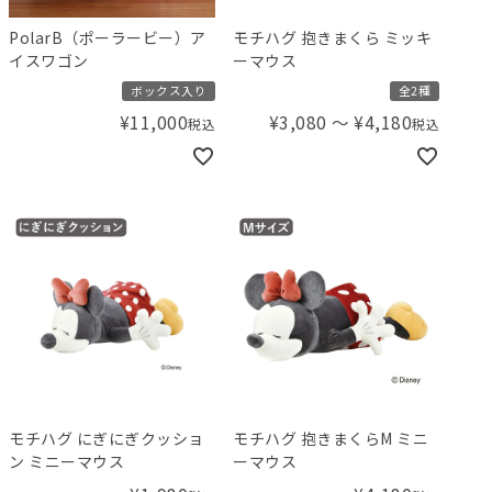
PolarB（ポーラービー）ア
モチハグ 抱きまくら ミッキ
イスワゴン
ーマウス
ボックス入り
全2種
¥
11,000
¥
3,080
〜
¥
4,180
税込
税込
モチハグ にぎにぎクッショ
モチハグ 抱きまくらM ミニ
ン ミニーマウス
ーマウス