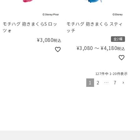
モチハグ 抱きまくらS ロッ
モチハグ 抱きまくら スティ
ツォ
ッチ
¥
3,080
全2種
税込
¥
3,080
〜
¥
4,180
税込
127
件中
1
-
20
件表示
1
2
…
7