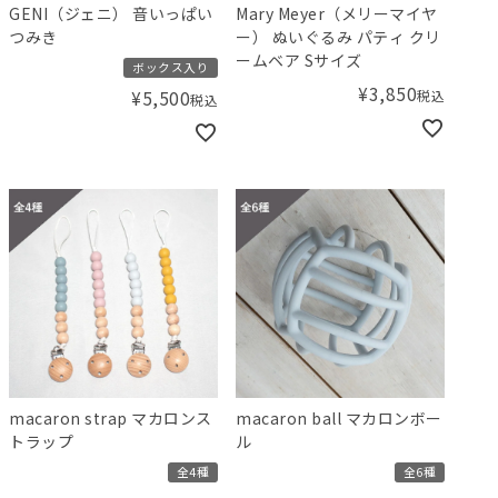
GENI（ジェニ） 音いっぱい
Mary Meyer（メリーマイヤ
つみき
ー） ぬいぐるみ パティ クリ
ームベア Sサイズ
ボックス入り
¥
3,850
税込
¥
5,500
税込
macaron strap マカロンス
macaron ball マカロンボー
トラップ
ル
全4種
全6種