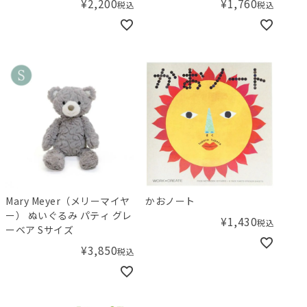
¥
2,200
¥
1,760
税込
税込
Mary Meyer（メリーマイヤ
かおノート
ー） ぬいぐるみ パティ グレ
¥
1,430
税込
ーベア Sサイズ
¥
3,850
税込