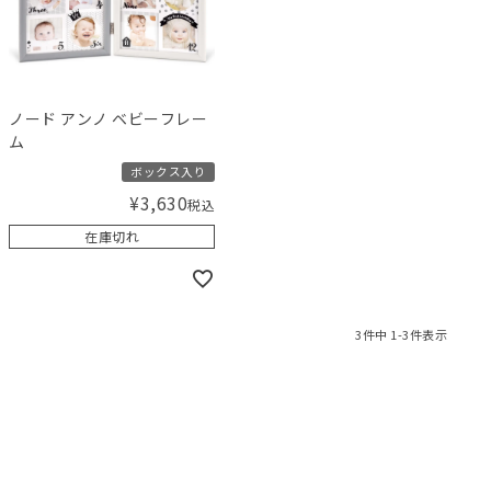
ノード アンノ ベビーフレー
ム
ボックス入り
¥
3,630
税込
在庫切れ
3
件中
1
-
3
件表示