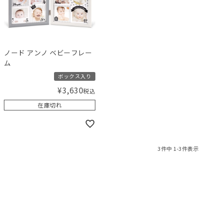
ノード アンノ ベビーフレー
ム
ボックス入り
¥
3,630
税込
在庫切れ
3
件中
1
-
3
件表示