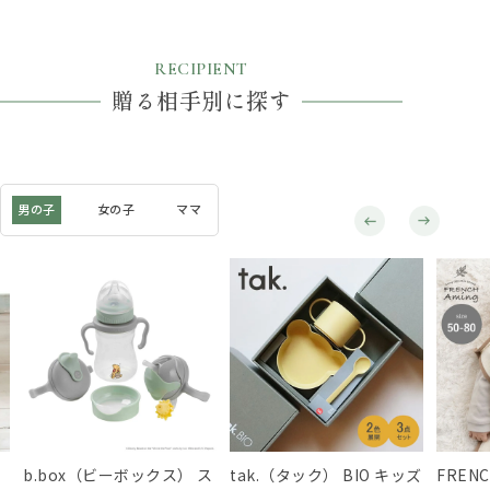
RECIPIENT
贈る相手別に探す
男の子
女の子
ママ
b.box（ビーボックス） ス
tak.（タック） BIO キッズ
FREN