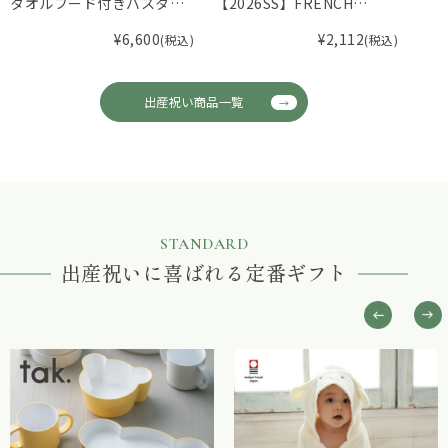
タオルフード付きバスタオ
【2026SS】FRENCH
ファ
ル
Aming（フレンチアミン
スタ
¥
6,600
¥
2,112
(税込)
(税込)
グ）スモッキングカバーオ
ール F
出産祝い商品一覧
STANDARD
出産祝いに喜ばれる定番ギフト