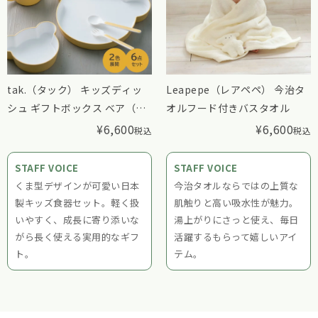
tak.（タック） キッズディッ
Leapepe（レアペペ） 今治タ
シュ ギフトボックス ベア（カ
オルフード付きバスタオル
トラリー付き）
¥
6,600
¥
6,600
税込
税込
STAFF VOICE
STAFF VOICE
くま型デザインが可愛い日本
今治タオルならではの上質な
製キッズ食器セット。軽く扱
肌触りと高い吸水性が魅力。
いやすく、成長に寄り添いな
湯上がりにさっと使え、毎日
がら長く使える実用的なギフ
活躍するもらって嬉しいアイ
ト。
テム。