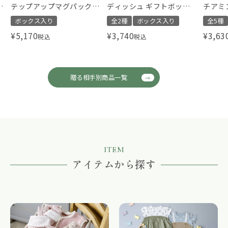
タ
テップアップマグパック
ディッシュ ギフトボック
チアミ
Pooh
ス ベアー ミニ
スリー
ボックス入り
全2種
ボックス入り
全5種
¥
5,170
¥
3,740
¥
3,63
税込
税込
贈る相手別商品一覧
ITEM
アイテムから探す